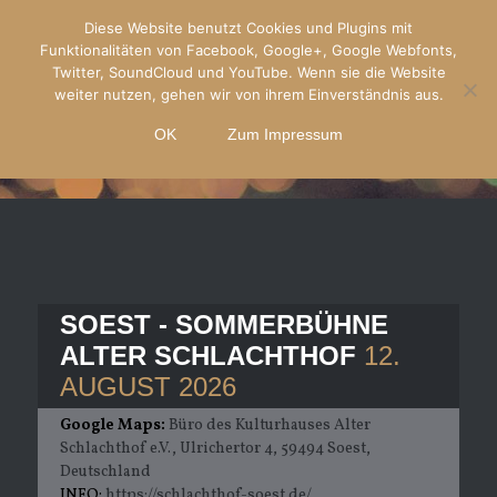
Diese Website benutzt Cookies und Plugins mit
Funktionalitäten von Facebook, Google+, Google Webfonts,
Twitter, SoundCloud und YouTube. Wenn sie die Website
weiter nutzen, gehen wir von ihrem Einverständnis aus.
OK
Zum Impressum
TOURDATES
SOEST - SOMMERBÜHNE
ALTER SCHLACHTHOF
12.
AUGUST 2026
Google Maps:
Büro des Kulturhauses Alter
Schlachthof e.V., Ulrichertor 4, 59494 Soest,
Deutschland
INFO:
https://schlachthof-soest.de/