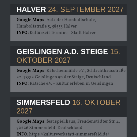
HALVER
24. SEPTEMBER 2027
Google Maps:
Aula der Humboltschule,
Humboltstraße 5, 58553 Halver
INFO:
Kulturzeit Termine - Stadt Halver
GEISLINGEN A.D. STEIGE
15.
OKTOBER 2027
Google Maps:
Rätschenmühle e.V., Schlachthausstraße
22, 73312 Geislingen an der Steige, Deutschland
INFO:
Rätsche e.V. – Kultur erleben in Geislingen
SIMMERSFELD
16. OKTOBER
2027
Google Maps:
fest.spiel.haus, Freudenstädter Str. 4,
72226 Simmersfeld, Deutschland
INFO:
https://kulturwerkstatt-simmersfeld.de/