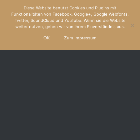
Diese Website benutzt Cookies und Plugins mit
Funktionalitäten von Facebook, Google+, Google Webfonts,
Twitter, SoundCloud und YouTube. Wenn sie die Website
weiter nutzen, gehen wir von ihrem Einverständnis aus.
OK
Zum Impressum
„15 Companions“
„Back On The Road“