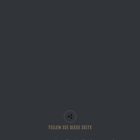
NEW | CD-Album: CARRY ON | Songs für immer
TEILEN SIE DIESE SEITE