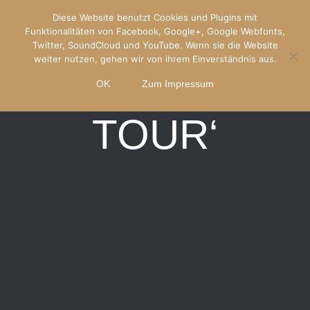
Diese Website benutzt Cookies und Plugins mit
ANNE HAIGIS
Funktionalitäten von Facebook, Google+, Google Webfonts,
Twitter, SoundCloud und YouTube. Wenn sie die Website
weiter nutzen, gehen wir von ihrem Einverständnis aus.
‚RAUCHZART-
OK
Zum Impressum
TOUR‘