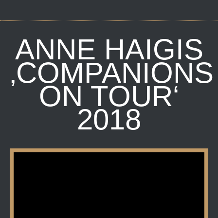
ANNE HAIGIS
‚COMPANIONS
ON TOUR‘
2018